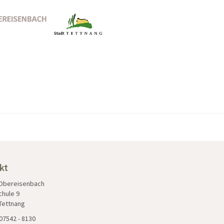
kt
 Obereisenbach
chule 9
Tettnang
07542 - 8130