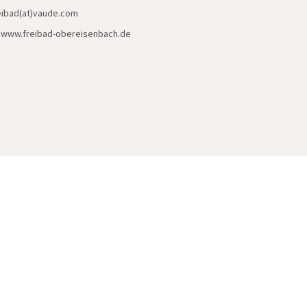
reibad(at)vaude.com
:
www.freibad-obereisenbach.de