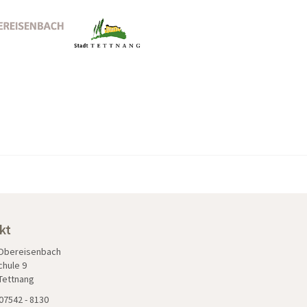
kt
 Obereisenbach
chule 9
Tettnang
07542 - 8130