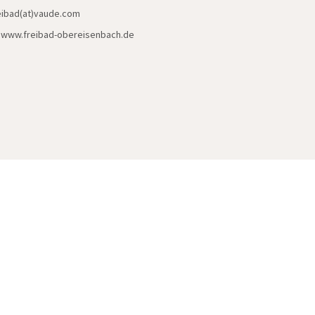
reibad(at)vaude.com
:
www.freibad-obereisenbach.de