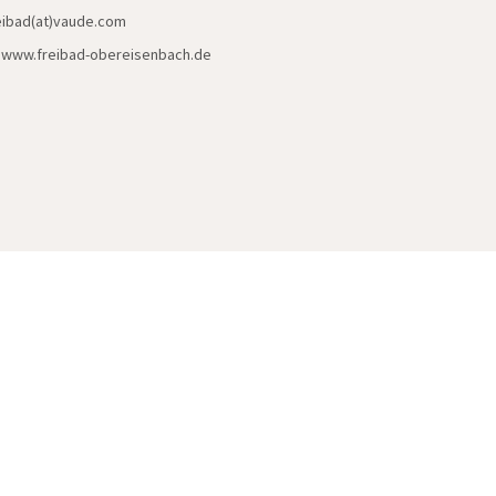
reibad(at)vaude.com
:
www.freibad-obereisenbach.de