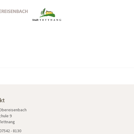
kt
 Obereisenbach
chule 9
Tettnang
07542 - 8130